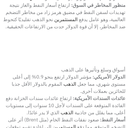
منظور المخاطر في السوق:
ارتفاع أسعار النفط والغاز نتيجة
تهديدات لسفن النفط في مضيق هرمز زاد من مخاطر التضخم
العالمية، وهو عامل يدفع
المستثمرين
نحو الذهب تقليديًا كتحوط
ضد المخاطر، إلا أن قوة الدولار حدت من الارتفاعات الحقيقية.
أسواق وسلع وتأثيرها على الذهب
الدولار الأمريكي:
مؤشر الدولار ارتفع بنحو 0.9% إلى أعلى
مستوى شهري، مما جعل
الذهب
المقوم بالدولار الأقل جذبا
للحائزين بعملات أخرى.
عائدات السندات الأمريكية:
ارتفاع عائدات سندات الخزانة دفع
الفائدة المتوقعة على السندات لأجل 10 سنوات إلى مستويات
أعلى، مما يقلل من جاذبية
الذهب
الذي لا يدر عائدًا.
أسعار النفط:
صعود نفقات النفط الخام (مثل Brent) أثر على
التضخم المتوقع، مما دفع
المستثمرين
إلى إعادة تقييم توقعات