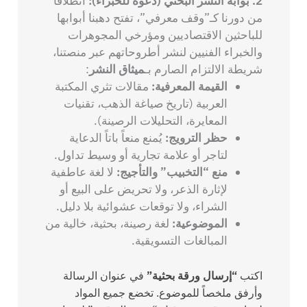
2. بوابة النشر البحثي (دعوة للخبراء):
انطلاقاً
من دورنا كـ”وقف معرفي”، تفتح دهبنا أبوابها
للباحثين الاقتصاديين ومؤرخي المجوهرات
والخبراء الفنيين لنشر أطروحاتهم عبر منصتنا،
شريطة الالتزام الصارم بـ
ميثاق النشر
:
القيمة المعرفية:
مقالات تثري المكتبة
العربية (تاريخ صياغة الذهب، تقنيات
المعايرة، التحليلات الرصينة).
حظر الترويج:
يُمنع منعاً باتاً الدعاية
لتاجر أو علامة تجارية أو وسيط تداول.
منع “التخبيب” والتأجيج:
لا لغة عاطفية
لإثارة الذعر، ولا تحريض على البيع أو
الشراء، ولا توقعات عشوائية بلا دليل.
الموضوعية:
لغة رصينة، بحثية، خالية من
المبالغات التسويقية.
اكتب
“إرسال ورقة بحثية”
في عنوان الرسالة
وأرفق ملخصاً للموضوع. تخضع جميع المواد