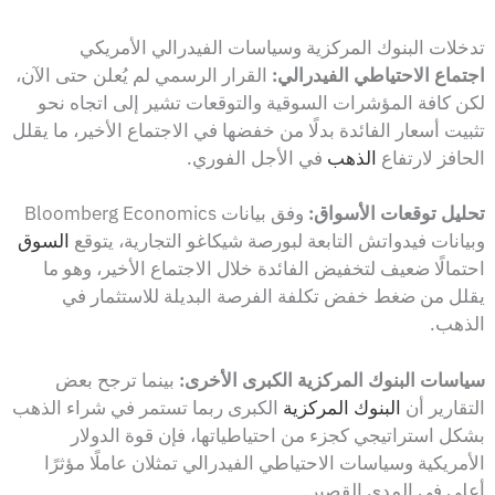
تدخلات البنوك المركزية وسياسات الفيدرالي الأمريكي
اجتماع الاحتياطي الفيدرالي:
القرار الرسمي لم يُعلن حتى الآن،
لكن كافة المؤشرات السوقية والتوقعات تشير إلى اتجاه نحو
تثبيت أسعار الفائدة بدلًا من خفضها في الاجتماع الأخير، ما يقلل
الحافز لارتفاع
الذهب
في الأجل الفوري.
تحليل توقعات الأسواق:
وفق بيانات Bloomberg Economics
وبيانات فيدواتش التابعة لبورصة شيكاغو التجارية، يتوقع
السوق
احتمالًا ضعيف لتخفيض الفائدة خلال الاجتماع الأخير، وهو ما
يقلل من ضغط خفض تكلفة الفرصة البديلة للاستثمار في
الذهب.
سياسات البنوك المركزية الكبرى الأخرى:
بينما ترجح بعض
التقارير أن
البنوك المركزية
الكبرى ربما تستمر في شراء الذهب
بشكل استراتيجي كجزء من احتياطياتها، فإن قوة الدولار
الأمريكية وسياسات الاحتياطي الفيدرالي تمثلان عاملًا مؤثرًا
أعلى في المدى القصير.