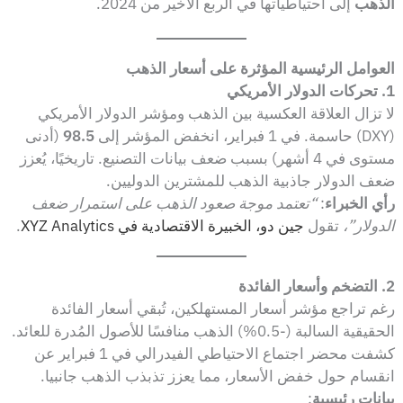
الذهب
إلى احتياطياتها في الربع الأخير من 2024.
العوامل الرئيسية المؤثرة على أسعار الذهب
1. تحركات الدولار الأمريكي
لا تزال العلاقة العكسية بين الذهب ومؤشر الدولار الأمريكي
(DXY) حاسمة. في 1 فبراير، انخفض المؤشر إلى
98.5
(أدنى
مستوى في 4 أشهر) بسبب ضعف بيانات التصنيع. تاريخيًا، يُعزز
ضعف الدولار جاذبية الذهب للمشترين الدوليين.
رأي الخبراء
:
“تعتمد موجة صعود الذهب على استمرار ضعف
الدولار”،
تقول
جين دو، الخبيرة الاقتصادية في XYZ Analytics
.
2. التضخم وأسعار الفائدة
رغم تراجع مؤشر أسعار المستهلكين، تُبقي أسعار الفائدة
الحقيقية السالبة (-0.5%) الذهب منافسًا للأصول المُدرة للعائد.
كشفت محضر اجتماع الاحتياطي الفيدرالي في 1 فبراير عن
انقسام حول خفض الأسعار، مما يعزز تذبذب الذهب جانبيا.
بيانات رئيسية
: