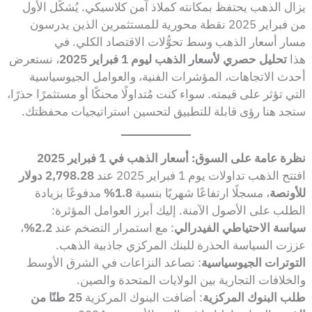
يزال الذهب يحتفظ بمكانته كملاذ آمن كلاسيكي. يُشكِّل الأول
من فبراير 2025 نقطة محورية للمستثمرين الذين يدرسون
مسار أسعار الذهب وسط تحوُّلات الاقتصاد الكلي. في
هذا
تحليل حصري لأسعار الذهب ليوم 1 فبراير 2025
، نستعرض
أحدث الاتجاهات، المؤشرات الفنية، والعوامل الجيوسياسية
التي تؤثر على قيمته. سواء كنت مُتداولًا محنكًا أو مستثمرًا حذرًا،
ستجد هنا رؤى قابلة للتطبيق لتحسين استراتيجيات محفظتك.
نظرة عامة على السوق: أسعار الذهب في 1 فبراير 2025
افتتح الذهب تداولات يوم 1 فبراير 2025 عند
2,798.28 دولار
للأونصة
، مسجلًا ارتفاعًا شهريًا بنسبة
1.8%
مدفوعًا بزيادة
الطلب على الأصول الآمنة. إليك أبرز العوامل المؤثرة:
سياسة الاحتياطي الفيدرالي
: مع استمرار التضخم عند
2.2%
،
عززت السياسة الحذرة للبنك المركزي جاذبية الذهب.
التوترات الجيوسياسية
: تصاعد النزاعات في الشرق الأوسط
والخلافات التجارية بين الولايات المتحدة والصين.
طلب البنوك المركزية
: أضافت البنوك المركزية
25 طنًا من