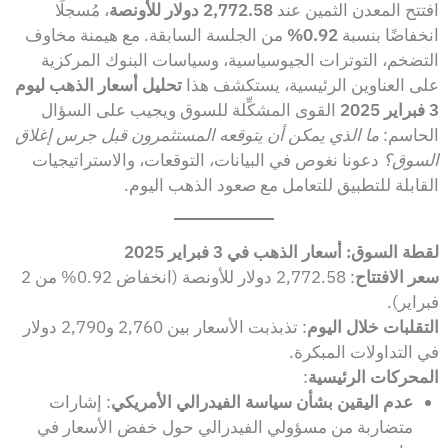
افتتح المعدن الثمين عند
2,772.58 دولار للأونصة
، مُسجلًا
انخفاضًا بنسبة
0.92%
من الجلسة السابقة. مع هيمنة مخاوف
التضخم، التوترات الجيوسياسية، وسياسات البنوك المركزية
على العناوين الرئيسية، يستكشف هذا
تحليل أسعار الذهب ليوم
3 فبراير 2025
القوى المشكِّلة للسوق ويجيب على السؤال
الحاسم:
ما الذي يمكن أن يتوقعه المستثمرون قبل جرس إغلاق
السوق؟
دعونا نغوص في البيانات، التوقعات، والاستراتيجيات
القابلة للتطبيق للتعامل مع صعود الذهب اليوم.
لقطة السوق: أسعار الذهب في 3 فبراير 2025
سعر الافتتاح
: 2,772.58 دولار للأونصة (انخفاض 0.92% من 2
فبراير).
التقلبات خلال اليوم
: تذبذبت الأسعار بين 2,760 و2,790 دولار
في التداولات المبكرة.
المحركات الرئيسية
:
عدم اليقين بشأن سياسة الفيدرالي الأمريكي
: إشارات
متضاربة من مسؤولي الفيدرالي حول خفض الأسعار في