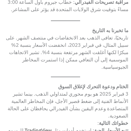
مراقبة تصريحات الفيدرالي
: خطاب جيروم باول الساعة 3:00
مساءً بتوقيت شرق الولايات المتحدة قد يؤثر على المشاعر.
ما تخبرنا به التاريخ
تاريخيًا، تعافى الذهب بعد الانخفاضات في منتصف الشهر. على
سبيل المثال، في فبراير 2023، انخفضت الأسعار بنسبة 2%
مبكرًا لكنها أغلقت الشهر مرتفعة بنسبة 4%. تشير الاتجاهات
الموسمية إلى أن التعافي ممكن إذا استمرت المخاطر
الجيوسياسية.
الختام ودعوة التحرك لإغلاق السوق
3 فبراير 2025 هو يوم محوري لمتداولي الذهب. بينما تشير
الأنماط الفنية إلى ضغط قصير الأجل، فإن المخاطر العالمية
المتصاعدة وعدم اليقين بشأن الفيدرالي يحافظان على الحالة
الصعودية.
خطواتك التالية
:
تتبع الأسعار الحية
: استخدم أدوات مثل
TradingView
للرسوم