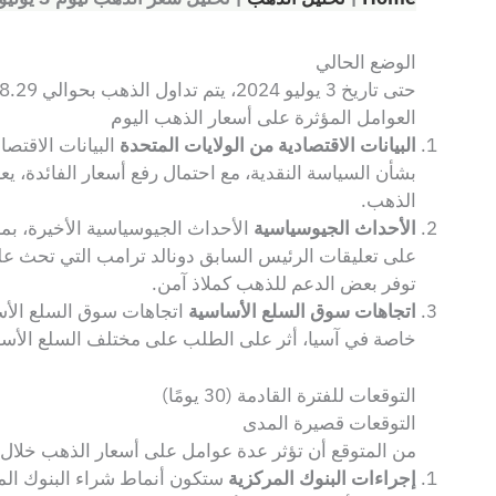
الوضع الحالي
حتى تاريخ 3 يوليو 2024، يتم تداول الذهب بحوالي 2,358.29 دولار للأونصة. هذا يعكس حركة ملحوظة في سوق الذهب، متأثرة بعوامل اقتصادية وجيوسياسية مختلفة.
العوامل المؤثرة على أسعار الذهب اليوم
البيانات الاقتصادية من الولايات المتحدة
البيانات الاقتص
بشأن السياسة النقدية، مع احتمال رفع أسعار الفائدة، يعز
الذهب.
الأحداث الجيوسياسية
الأحداث الجيوسياسية الأخيرة، ب
على تعليقات الرئيس السابق دونالد ترامب التي تحث على
توفر بعض الدعم للذهب كملاذ آمن.
اتجاهات سوق السلع الأساسية
اتجاهات سوق السلع الأساس
خاصة في آسيا، أثر على الطلب على مختلف السلع الأساس
التوقعات للفترة القادمة (30 يومًا)
التوقعات قصيرة المدى
من المتوقع أن تؤثر عدة عوامل على أسعار الذهب خلال الث
إجراءات البنوك المركزية
ستكون أنماط شراء البنوك المر