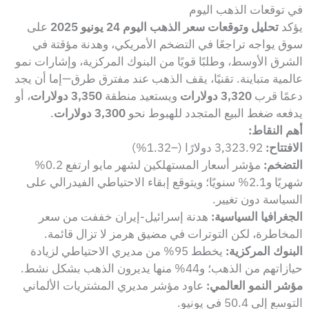
في توقعات الذهب اليوم
يؤكد
تحليل وتوقعات سعر الذهب اليوم 24 يونيو 2025
على
سوق يواجه تراجعًا في التضخم الأمريكي، وهدنة مؤقتة في
الشرق الأوسط، وطلبًا قويًا من البنوك المركزية، وإشارات نمو
عالمية متباينة. تقنيًا، يقف الذهب عند مفترق طرق—إما أن يجد
دعمًا قرب
3,320 دولارات
ويستعيد منطقة
3,350 دولارات
، أو
يدفعه ضغط البيع المتجدد للهبوط نحو
3,300 دولارات
.
أهم النقاط:
الافتتاح:
3,323.92 دولارًا (–1.32%)
التضخم:
مؤشر أسعار المستهلكين لشهر مايو ارتفع 0.2%
شهريًا و2.1% سنويًا؛ ويتوقع إبقاء الاحتياطي الفيدرالي على
السياسة دون تغيير.
الجغرافيا السياسية:
هدنة إسرائيل-إيران خففت من سعر
المخاطرة، لكن التوترات في مضيق هرمز لا تزال قائمة.
البنوك المركزية:
يخطط 95% من مديري الاحتياطي لزيادة
حيازاتهم من الذهب؛ و44% منها يديرون الذهب بشكل نشط.
مؤشر النمو العالمي:
عاود مؤشر مديري المشتريات الألماني
التوسع إلى 50.4 في يونيو.