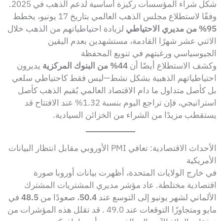
شكل شراء المؤسسات ركيزة أساسية لدعم الذهب في 2025.
وفقًا لاستطلاع مجلس الذهب العالمي بتاريخ 17 يونيو، يخطط
95% من مديري الاحتياطي
لزيادة احتياطياتهم من الذهب خلال
الاثني عشر شهرًا القادمة، مستشهدين بعدم اليقين
الجيوسياسي ورغبتهم في تنويع المحفظة
وكشف الاستطلاع أيضًا أن
44% من البنوك المركزية
يديرون
احتياطياتهم الذهبية بشكل نشط—ليس فقط كاحتياطي سلعي
بل كأصل متداول ما دام الاقتصاد العالمي يُقيم الذهب كأصل
استراتيجي، فإن تراجع اليوم بنسبة 1.32% عند الافتتاح قد
يستقطب مزيدًا من الشراء من الخزائن السيادية.
الأحداث الاقتصادية: تعافي PMI الأوروبي مقابل انتظار البيانات
الأمريكية
في خارج الولايات المتحدة، أظهرت بيانات أوروبا صورة
اقتصادية مختلطة. عاد مؤشر مديري المشتريات المشترك
الألماني لشهر يونيو إلى التوسع عند
50.4
، صعودًا من
48.5
في
مايو ومتجاوزًا التوقعات عند 49.0 . قد تقلل هذه المؤشرات من