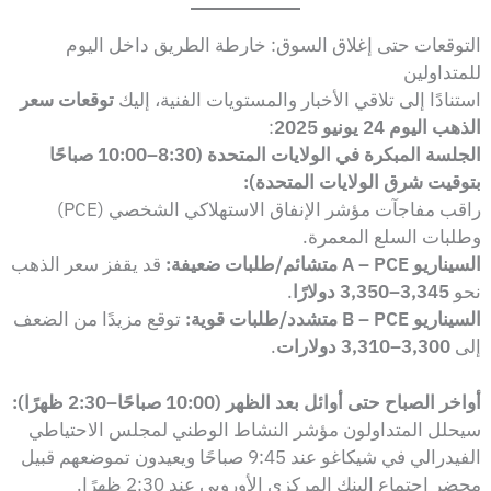
التوقعات حتى إغلاق السوق: خارطة الطريق داخل اليوم
للمتداولين
استنادًا إلى تلاقي الأخبار والمستويات الفنية، إليك
توقعات سعر
الذهب اليوم 24 يونيو 2025
:
الجلسة المبكرة في الولايات المتحدة (8:30–10:00 صباحًا
بتوقيت شرق الولايات المتحدة):
راقب مفاجآت مؤشر الإنفاق الاستهلاكي الشخصي (PCE)
وطلبات السلع المعمرة.
السيناريو A – PCE متشائم/طلبات ضعيفة:
قد يقفز سعر الذهب
نحو
3,345–3,350 دولارًا
.
السيناريو B – PCE متشدد/طلبات قوية:
توقع مزيدًا من الضعف
إلى
3,300–3,310 دولارات
.
أواخر الصباح حتى أوائل بعد الظهر (10:00 صباحًا–2:30 ظهرًا):
سيحلل المتداولون مؤشر النشاط الوطني لمجلس الاحتياطي
الفيدرالي في شيكاغو عند 9:45 صباحًا ويعيدون تموضعهم قبيل
محضر اجتماع البنك المركزي الأوروبي عند 2:30 ظهرًا.