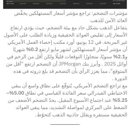
مؤشرات التضخم: تراجع مؤشر أسعار المستهلكين يخفِّض
العائد الآمن للذهب
يتفاعل الذهب بشكل حاد مع بيئة التضخم، حيث يؤدي ارتفاع
الأسعار إلى تقليص العوائد الحقيقية وزيادة الطلب على الأصول
غير المربحة. في 12 يونيو، أورد مكتب إحصاء العمل الأمريكي
أن مؤشر أسعار المستهلكين لشهر مايو ارتفع
0.2%
شهريًا
و
2.1%
سنويًا، متجاوزًا التوقعات قليلًا ولكن أقل من الزخم في
أوائل 2025 . وأبرز بنك JPMorgan أن التضخم ارتفع “أقل من
المتوقع”، مما يعزز الرأي بأن التضخم قد بلغ ذروته في هذه
الدورة .
مع تراجع التضخم الأمريكي، يُتوقّع على نطاق واسع أن يبقي
الاحتياطي الفيدرالي سعر الفائدة القياسي في نطاق
5.00%–
5.25%
عند اجتماع الأسبوع المقبل. يحدّ التضخم الأضعف من
الضغط على المركزي لمواصلة التشديد، مما يبقي العوائد
الحقيقية مستقرة ويقلل جاذبية الذهب كتحوّط.