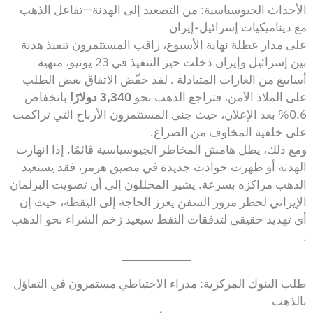
الأحداث الجيوسياسية: من التصعيد إلى الهدنة—تفاعل الذهب
مع ديناميكيات إسرائيل-إيران
على مدار عطلة نهاية الأسبوع، راقب المستثمرون تنفيذ هدنة
بين إسرائيل وإيران دخلت حيز التنفيذ في 23 يونيو، منهية
أسابيع من الغارات المتبادلة . لقد خفّض الاتفاق بعض الطلب
على الملاذ الآمن، فتراجع الذهب نحو
3,340 دولارًا
بانخفاض
0.6% بعد الإعلان، حيث جنى المستثمرون الأرباح التي تراكمت
على خلفية المخاوف من الصراع.
ومع ذلك، يظل هامش المخاطر الجيوسياسية قائمًا. إذا انهارت
الهدنة أو ظهرت حوادث جديدة في مضيق هرمز، فقد يستعيد
الذهب مراكزه بسرعة. يشير المحللون إلى أن تصويت البرلمان
الإيراني لحظر مرور السفن يعزز الحاجة إلى اليقظة، حيث إن
أي تهديد حقيقي لتدفقات النفط سيعيد زخم الشراء نحو الذهب
.
طلب البنوك المركزية: مدراء الاحتياطي مستمرون في التفاؤل
بالذهب