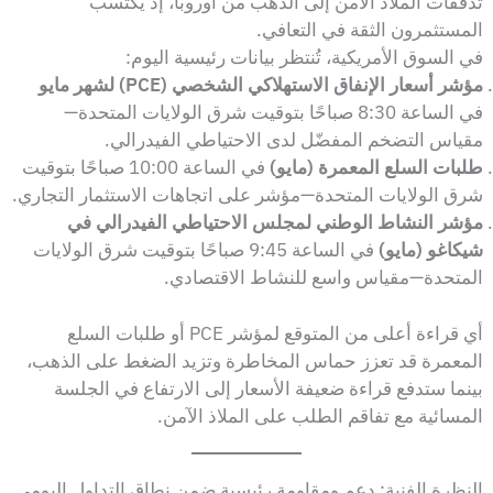
تدفقات الملاذ الآمن إلى الذهب من أوروبا، إذ يكتسب
المستثمرون الثقة في التعافي.
في السوق الأمريكية، تُنتظر بيانات رئيسية اليوم:
مؤشر أسعار الإنفاق الاستهلاكي الشخصي (PCE) لشهر مايو
في الساعة 8:30 صباحًا بتوقيت شرق الولايات المتحدة—
مقياس التضخم المفضّل لدى الاحتياطي الفيدرالي.
طلبات السلع المعمرة (مايو)
في الساعة 10:00 صباحًا بتوقيت
شرق الولايات المتحدة—مؤشر على اتجاهات الاستثمار التجاري.
مؤشر النشاط الوطني لمجلس الاحتياطي الفيدرالي في
شيكاغو (مايو)
في الساعة 9:45 صباحًا بتوقيت شرق الولايات
المتحدة—مقياس واسع للنشاط الاقتصادي.
أي قراءة أعلى من المتوقع لمؤشر PCE أو طلبات السلع
المعمرة قد تعزز حماس المخاطرة وتزيد الضغط على الذهب،
بينما ستدفع قراءة ضعيفة الأسعار إلى الارتفاع في الجلسة
المسائية مع تفاقم الطلب على الملاذ الآمن.
النظرة الفنية: دعم ومقاومة رئيسية ضمن نطاق التداول اليومي