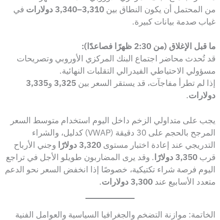
من المحتمل أن يكون النطاق بين
3,310–3,340 دولارات
في
غياب صدمة بيانات كبيرة.
ما قبل الإغلاق (من 2:30 ظهرًا فصاعدًا):
قد تُحدث محاضر اجتماع البنك المركزي الأوروبي وتصريحات
مسؤولي الاحتياطي الفيدرالي التقلبات النهائية.
إذا لم تطرأ مفاجآت، قد يستقر السعر بين
3,325
و
3,335
دولارات
.
يجب على متداولي الزخم داخل اليوم استخدام متوسط السعر
المرجح بالحجم على 30 دقيقة (VWAP) كدليل، والشراء
التدريجي عند إعادة اختبار مستوى
3,320 دولارًا
وجني الأرباح
قرب
3,350 دولارًا
. وقد يرى المضاربون طويلو الأجل في تراجع
اليوم فرصة شراء تكتيكية، خصوصًا إذا انخفض السعر نحو الدعم
متعدد الأسابيع عند
3,300 دولارات
.
الخاتمة: موازنة التضخم والجغرافيا السياسية والعوامل الفنية