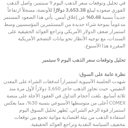
في تحليل وتوقعات سعر الذهب اليوم 9 سبتمبر، واصل الذهب
الفوري صعوده ليبلغ
3,653.38 دولارًا
للأونصة، مسجلاً ارتفاعاً
جديداً بنسبة
0.48%
عن إغلاق أمس. يأتي هذا الصعود المستمر
مدعوماً بموجة شراء جديدة من المستثمرين المؤسسيين وسط
استمرار ضعف الدولار الأمريكي وتراجع العوائد الحقيقية على
السندات، مع توجيه الأنظار نحو بيانات التضخم الأمريكية
المقررة هذا الأسبوع.
تحليل وتوقعات سعر الذهب اليوم 9 سبتمبر
نظرة عامة على السوق:
شهدت الجلسة الآسيوية استمراراً لتدفقات الشراء على المعدن
النفيس، حيث تجاوز الذهب حاجز 3,650 دولاراً لأول مرة منذ
ثلاثة أسابيع. بلغت أحجام التداول في العقود الآجلة على منصة
COMEX أعلى من متوسطها الأسبوعي بنسبة 30%، مما يعكس
استمرار قوة الزخم الشرائي. يُظهر تحليل السوق اليوم
استفادة الذهب من بيئة اقتصادية مواتية تجمع بين توقعات
بتخفيف السياسة النقدية وتراجع العوائد الحقيقية.