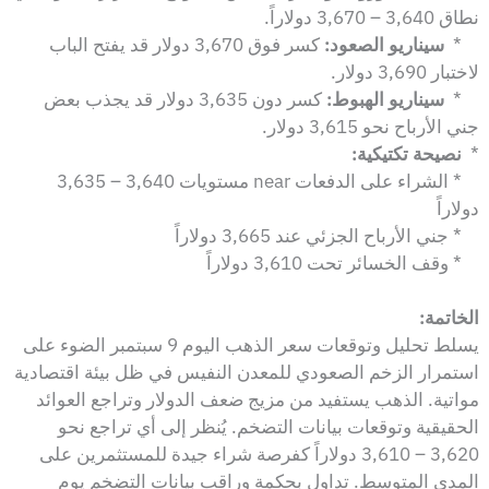
نطاق 3,640 – 3,670 دولاراً.
*
سيناريو الصعود:
كسر فوق 3,670 دولار قد يفتح الباب
لاختبار 3,690 دولار.
*
سيناريو الهبوط:
كسر دون 3,635 دولار قد يجذب بعض
جني الأرباح نحو 3,615 دولار.
*
نصيحة تكتيكية:
* الشراء على الدفعات near مستويات 3,640 – 3,635
دولاراً
* جني الأرباح الجزئي عند 3,665 دولاراً
* وقف الخسائر تحت 3,610 دولاراً
الخاتمة:
يسلط تحليل وتوقعات سعر الذهب اليوم 9 سبتمبر الضوء على
استمرار الزخم الصعودي للمعدن النفيس في ظل بيئة اقتصادية
مواتية. الذهب يستفيد من مزيج ضعف الدولار وتراجع العوائد
الحقيقية وتوقعات بيانات التضخم. يُنظر إلى أي تراجع نحو
3,620 – 3,610 دولاراً كفرصة شراء جيدة للمستثمرين على
المدى المتوسط. تداول بحكمة وراقب بيانات التضخم يوم