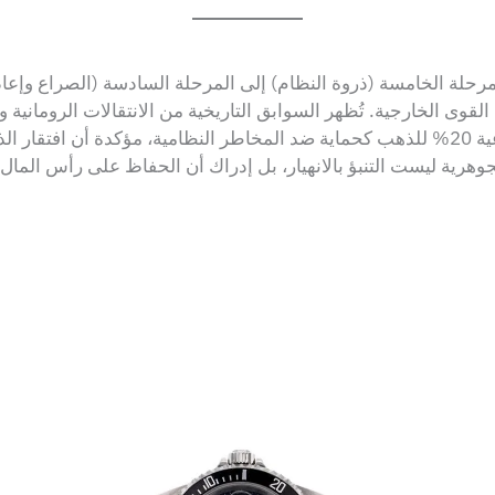
المرحلة الخامسة (ذروة النظام) إلى المرحلة السادسة (الصراع وإعاد
القوى الخارجية. تُظهر السوابق التاريخية من الانتقالات الرومانية 
العملات خلال هذه الفترات. تخصص محفظة داليو الدفاعية 20% للذهب كحماية ضد المخاطر النظ
الجوهرية ليست التنبؤ بالانهيار، بل إدراك أن الحفاظ على رأس الما