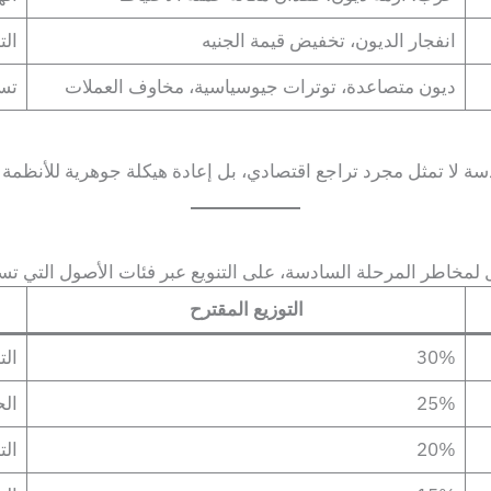
انفجار الديون، تخفيض قيمة الجنيه
الت
ديون متصاعدة، توترات جيوسياسية، مخاوف العملات
تسا
ة لا تمثل مجرد تراجع اقتصادي، بل إعادة هيكلة جوهرية للأنظمة ا
َّل لمخاطر المرحلة السادسة، على التنويع عبر فئات الأصول التي
التوزيع المقترح
30%
الت
25%
الح
20%
الت