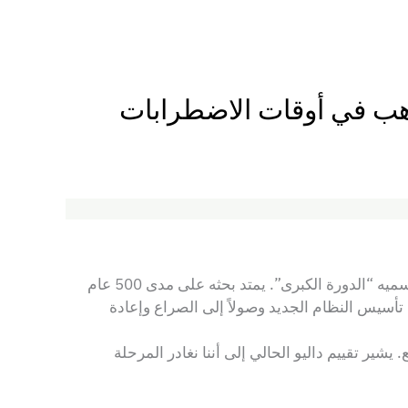
لذهب في أوقات الاضطرابات
كرّس راي داليو، مؤسس شركة بريدجووتر أسوشيتس، سنوات طويلة لدراسة صعود وسقوط الإمبراطوريات من خلال ما يسميه “الدورة الكبرى”. يمتد بحثه على مدى 500 عام
 تأسيس النظام الجديد وصولاً إلى الصراع وإعادة
ير تقييم داليو الحالي إلى أننا نغادر المرحلة