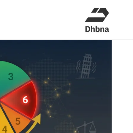
خطي
لى
لمحتوى