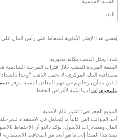
السلع الأساسية
النقد
يُعطي هذا الإطار الأولوية للحفاظ على رأس المال على
لماذا يحتل الذهب مكانة محورية
السمة الفريدة للذهب خلال فترات المرحلة السادسة هي
مصداقية البنك المركزي، لا يحمل الذهب “وعداً بالسداد”. ه
للذين يبدأون رحلتهم في فهم المعادن الثمينة، يوفر
قسم 
بالمجوهرات
لدينا قيّمة لأغراض الحفظ.
التنويع الجغرافي: اعتبار بالغ الأهمية
أحد الجوانب التي غالباً ما يُتجاهل في الاستعداد للمر
المال ومصادرات للأصول. يؤكد داليو أن الاحتفاظ بالأص
يمتد هذا المبدأ إلى ما هو أبعد من المحافظ الاستثماري