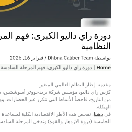
دورة راي داليو الكبرى: فهم ال
النظامية
بواسطة
Dhbna Caliber Team
/
فبراير 16, 2026
Home
|
دورة راي داليو الكبرى: فهم المرحلة السادسة
مقدمة: إطار النظام العالمي المتغير
من التاريخ، فاحصاً الأنماط التي تتكرر عبر الحضارات. و
الهيكلة.
في
دهبنا
، نفحص هذه الأطر الاقتصادية الكلية لمساعدة ال
الخامسة (ذروة الازدهار والقوة) وندخل المرحلة الساد