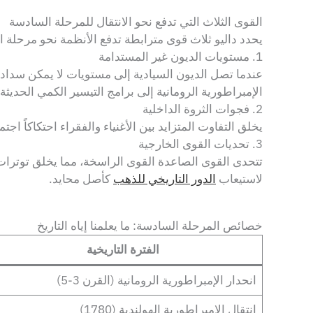
القوى الثلاث التي تدفع نحو الانتقال للمرحلة السادسة
يحدد داليو ثلاث قوى مترابطة تدفع الأنظمة نحو مرحلة ا
1. مستويات الديون غير المستدامة
عندما تصل الديون السيادية إلى مستويات لا يمكن سدادها
الإمبراطورية الرومانية إلى برامج التيسير الكمي الحديثة.
2. فجوات الثروة الداخلية
يخلق التفاوت المتزايد بين الأغنياء والفقراء احتكاكاً اج
3. تحديات القوى الخارجية
تتحدى القوى الصاعدة القوى الراسخة، مما يخلق توترا
لاستيعاب
الدور التاريخي للذهب
كأصل محايد.
خصائص المرحلة السادسة: ما يعلمنا إياه التاريخ
الفترة التاريخية
انحدار الإمبراطورية الرومانية (القرن 3-5)
انتقال الإمبراطورية الهولندية (1780)